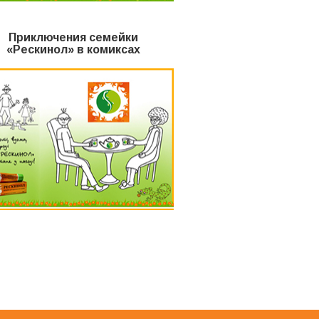
Приключения семейки
«Рескинол» в комиксах