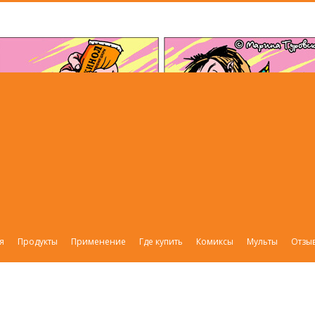
я
Продукты
Применение
Где купить
Комиксы
Мульты
Отзы