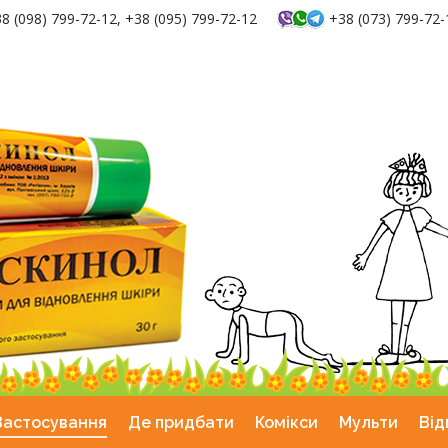
8 (098) 799-72-12, +38 (095) 799-72-12
+38 (073) 799-72-
Застосування
Де придбати
Комiкси
Мульти
Від