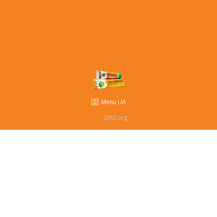
Комiкси
Мульти
Відгуки
Контакти
Menu UA
2m2.org