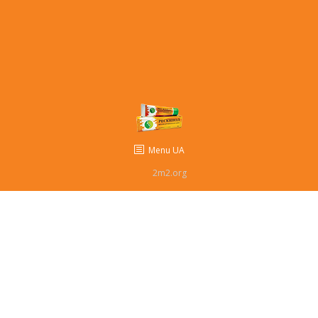
Комiкси
Мульти
Відгуки
Контакти
Menu UA
2m2.org